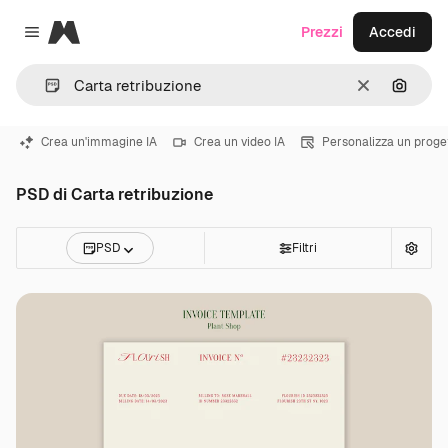
Magnific
Prezzi
Accedi
Close menu
Cancella
Cerca 
Crea un'immagine IA
Crea un video IA
Personalizza un proge
PSD di Carta retribuzione
PSD
Filtri