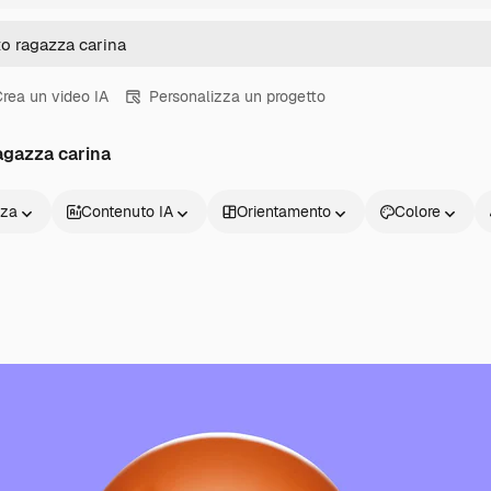
rea un video IA
Personalizza un progetto
agazza carina
nza
Contenuto IA
Orientamento
Colore
Prodotti
Inizia