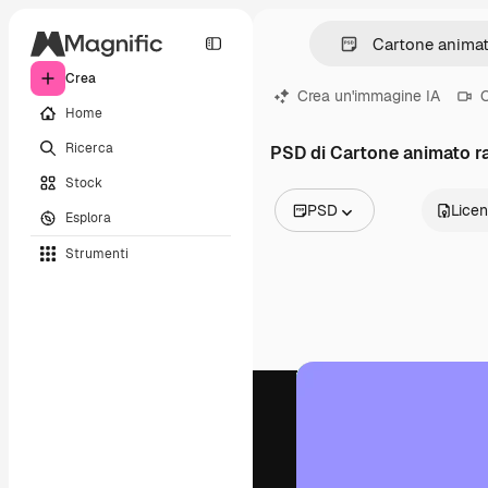
Crea
Crea un'immagine IA
C
Home
Ricerca
PSD di Cartone animato r
Stock
PSD
Lice
Esplora
Tutte le immagini
Strumenti
Vettori
Illustrazioni
Foto
PSD
Modelli
Mockup
Video
Clip video
Motion graphic
Modelli di video
Icone
Modelli 3D
Font