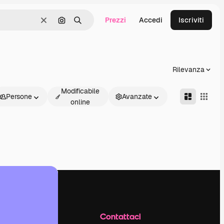
Prezzi
Accedi
Iscriviti
Cancella
Cerca per immagine
Ricerca
Rilevanza
Modificabile
Persone
Avanzate
online
Azienda
Contattaci