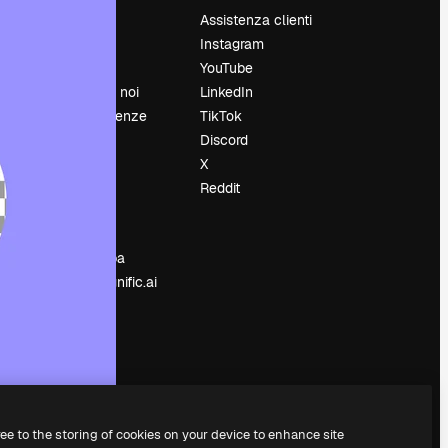
Prezzi
Assistenza clienti
Chi siamo
Instagram
Recensioni
YouTube
Lavora con noi
LinkedIn
Cerca tendenze
TikTok
Blog
Discord
Eventi
X
Slidesgo
Reddit
e
Vendi i tuoi
contenuti
Sala stampa
Cerchi magnific.ai
ree to the storing of cookies on your device to enhance site