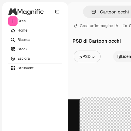
Crea
Crea un'immagine IA
C
Home
Ricerca
PSD di Cartoon occhi
Stock
PSD
Lice
Esplora
Tutte le immagini
Strumenti
Vettori
Illustrazioni
Foto
PSD
Modelli
Mockup
Video
Clip video
Motion graphic
Modelli di video
Icone
Modelli 3D
Font