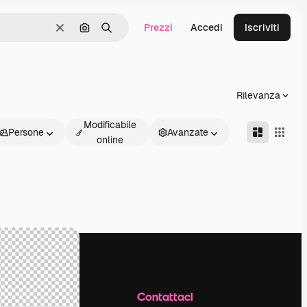
Prezzi
Accedi
Iscriviti
Cancella
Cerca per immagine
Ricerca
Rilevanza
Modificabile
Persone
Avanzate
online
Azienda
Contattaci