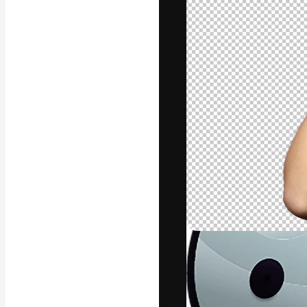
La piattaforma c
migliori lavori. 
creativi, impres
Italiano
Copyright © 2010