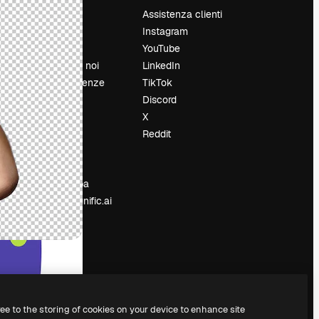
Prezzi
Assistenza clienti
Chi siamo
Instagram
Recensioni
YouTube
Lavora con noi
LinkedIn
Cerca tendenze
TikTok
Blog
Discord
Eventi
X
Slidesgo
Reddit
e
Vendi i tuoi
contenuti
Sala stampa
Cerchi magnific.ai
ree to the storing of cookies on your device to enhance site