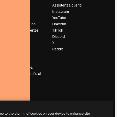
Prezzi
Assistenza clienti
Chi siamo
Instagram
Recensioni
YouTube
Lavora con noi
LinkedIn
Cerca tendenze
TikTok
Blog
Discord
Eventi
X
Slidesgo
Reddit
e
Vendi i tuoi
contenuti
Sala stampa
Cerchi magnific.ai
ree to the storing of cookies on your device to enhance site