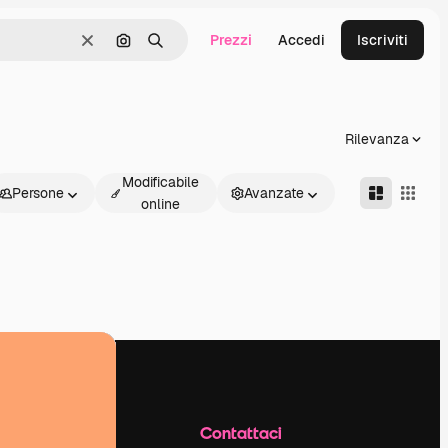
Prezzi
Accedi
Iscriviti
Cancella
Cerca per immagine
Ricerca
Rilevanza
Modificabile
Persone
Avanzate
online
Azienda
Contattaci