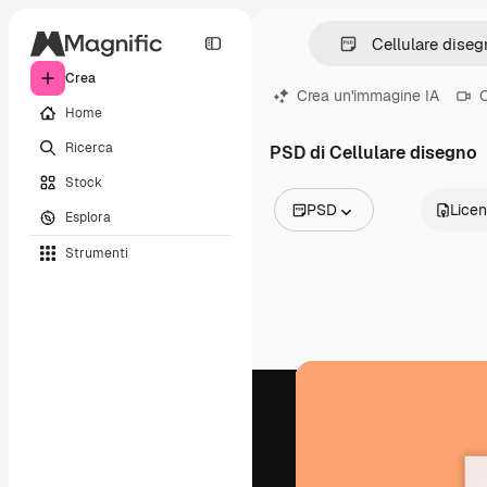
Crea
Crea un'immagine IA
C
Home
Ricerca
PSD di Cellulare disegno
Stock
PSD
Lice
Esplora
Tutte le immagini
Strumenti
Vettori
Illustrazioni
Foto
PSD
Modelli
Mockup
Video
Clip video
Motion graphic
Modelli di video
Icone
Modelli 3D
Font