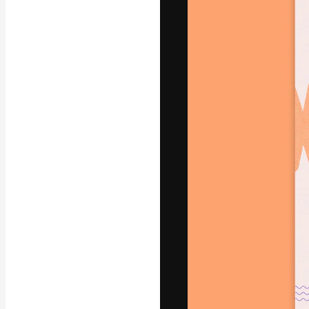
La piattaforma c
migliori lavori. 
creativi, impres
Italiano
Copyright © 2010