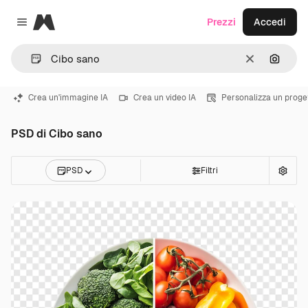
Magnific
Prezzi
Accedi
Close menu
Cancella
Cerca 
Crea un'immagine IA
Crea un video IA
Personalizza un proge
PSD di Cibo sano
PSD
Filtri