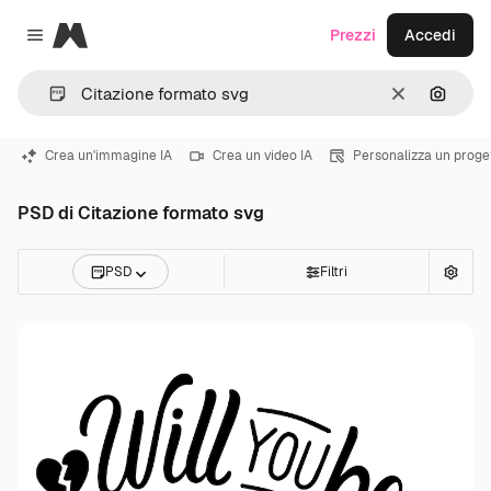
Magnific
Prezzi
Accedi
Close menu
Cancella
Cerca 
Crea un'immagine IA
Crea un video IA
Personalizza un proge
PSD di Citazione formato svg
PSD
Filtri