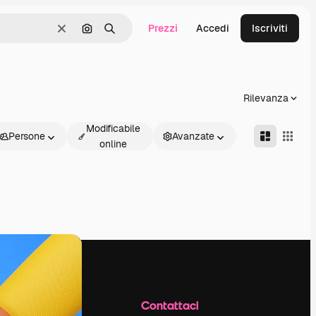
Prezzi
Accedi
Iscriviti
Cancella
Cerca per immagine
Ricerca
Rilevanza
Modificabile
Persone
Avanzate
online
Azienda
Contattaci