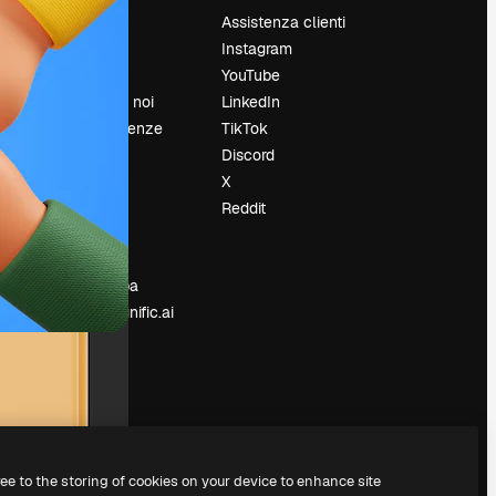
Prezzi
Assistenza clienti
Chi siamo
Instagram
Recensioni
YouTube
Lavora con noi
LinkedIn
Cerca tendenze
TikTok
Blog
Discord
Eventi
X
Slidesgo
Reddit
e
Vendi i tuoi
contenuti
Sala stampa
Cerchi magnific.ai
ree to the storing of cookies on your device to enhance site