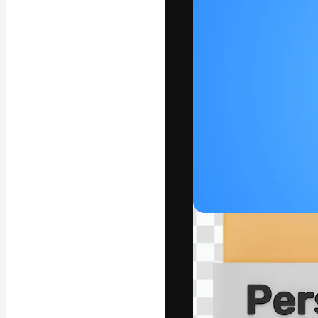
La piattaforma c
migliori lavori. 
creativi, impres
Italiano
Copyright © 2010