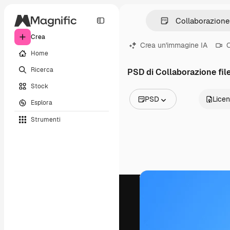
Crea
Crea un'immagine IA
C
Home
Ricerca
PSD di Collaborazione fil
Stock
PSD
Lice
Esplora
Tutte le immagini
Strumenti
Vettori
Illustrazioni
Foto
PSD
Modelli
Mockup
Video
Clip video
Motion graphic
Modelli di video
Icone
Modelli 3D
Font