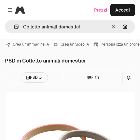
Magnific
Prezzi
Accedi
Close menu
Cancella
Cerca 
Crea un'immagine IA
Crea un video IA
Personalizza un proge
PSD di Colletto animali domestici
PSD
Filtri