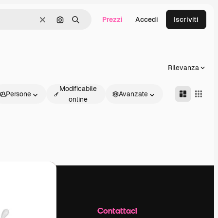
Prezzi
Accedi
Iscriviti
Cancella
Cerca per immagine
Ricerca
Rilevanza
Modificabile
Persone
Avanzate
online
Azienda
Contattaci