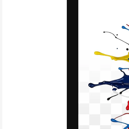
La piattaforma c
migliori lavori. 
creativi, impres
Italiano
Copyright © 2010