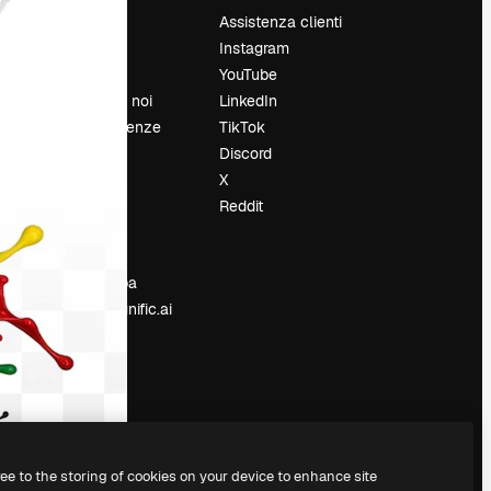
Prezzi
Assistenza clienti
Chi siamo
Instagram
Recensioni
YouTube
Lavora con noi
LinkedIn
Cerca tendenze
TikTok
Blog
Discord
Eventi
X
Slidesgo
Reddit
e
Vendi i tuoi
contenuti
Sala stampa
Cerchi magnific.ai
ree to the storing of cookies on your device to enhance site