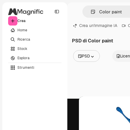
Crea
Crea un'immagine IA
C
Home
Ricerca
PSD di Color paint
Stock
PSD
Lice
Esplora
Tutte le immagini
Strumenti
Vettori
Illustrazioni
Foto
PSD
Modelli
Mockup
Video
Clip video
Motion graphic
Modelli di video
Icone
Modelli 3D
Font