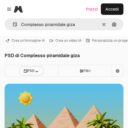
Magnific
Prezzi
Accedi
Close menu
Cancella
Cerca 
Crea un'immagine IA
Crea un video IA
Personalizza un proge
PSD di Complesso piramidale giza
PSD
Filtri