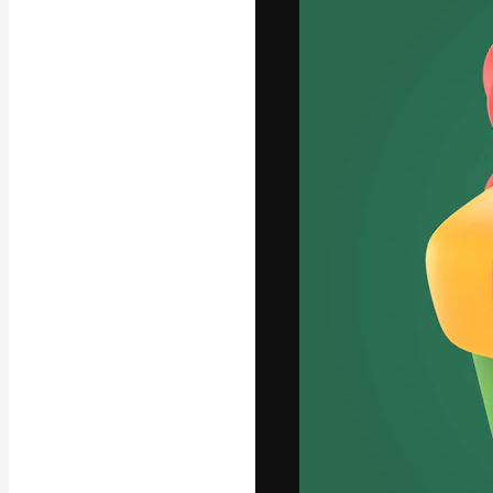
La piattaforma c
migliori lavori. 
creativi, impres
Italiano
Copyright © 2010