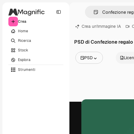
Crea
Crea un'immagine IA
C
Home
Ricerca
PSD di Confezione regalo
Stock
PSD
Lice
Esplora
Tutte le immagini
Strumenti
Vettori
Illustrazioni
Foto
PSD
Modelli
Mockup
Video
Clip video
Motion graphic
Modelli di video
Icone
Modelli 3D
Font