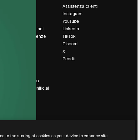
Prezzi
Assistenza clienti
Chi siamo
Instagram
Recensioni
YouTube
Lavora con noi
LinkedIn
Cerca tendenze
TikTok
Blog
Discord
Eventi
X
Slidesgo
Reddit
e
Vendi i tuoi
contenuti
Sala stampa
Cerchi magnific.ai
ree to the storing of cookies on your device to enhance site