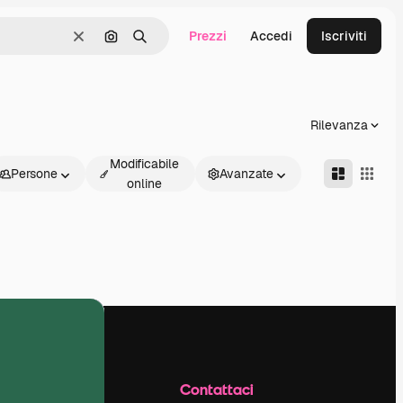
Prezzi
Accedi
Iscriviti
Cancella
Cerca per immagine
Ricerca
Rilevanza
Modificabile
Persone
Avanzate
online
Azienda
Contattaci