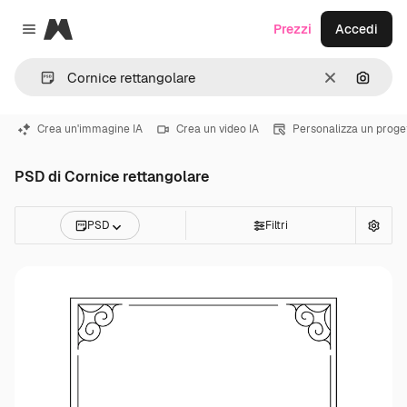
Magnific
Prezzi
Accedi
Close menu
Cancella
Cerca 
Crea un'immagine IA
Crea un video IA
Personalizza un proge
PSD di Cornice rettangolare
PSD
Filtri