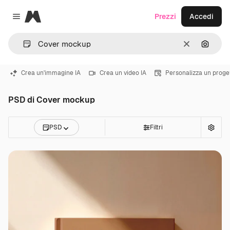
Magnific
Prezzi
Accedi
Close menu
Cancella
Cerca 
Crea un'immagine IA
Crea un video IA
Personalizza un proge
PSD di Cover mockup
PSD
Filtri