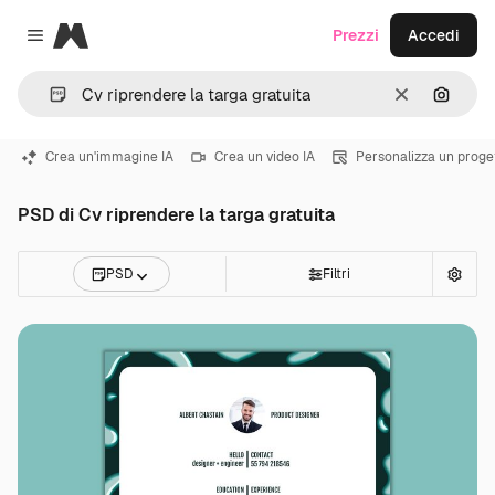
Magnific
Prezzi
Accedi
Close menu
Cancella
Cerca 
Crea un'immagine IA
Crea un video IA
Personalizza un proge
PSD di Cv riprendere la targa gratuita
PSD
Filtri