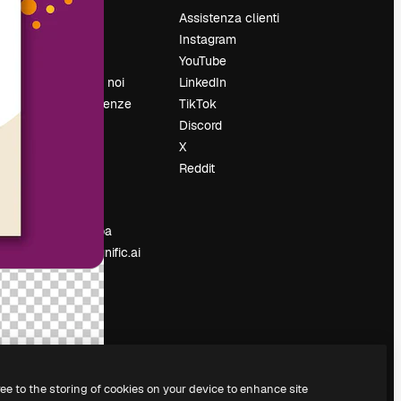
Prezzi
Assistenza clienti
Chi siamo
Instagram
Recensioni
YouTube
Lavora con noi
LinkedIn
Cerca tendenze
TikTok
Blog
Discord
Eventi
X
Slidesgo
Reddit
e
Vendi i tuoi
contenuti
Sala stampa
Cerchi magnific.ai
ree to the storing of cookies on your device to enhance site