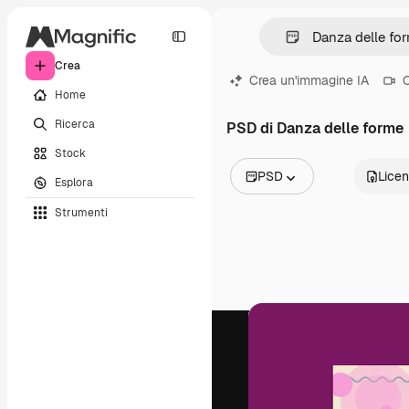
Crea
Crea un'immagine IA
C
Home
Ricerca
PSD di Danza delle forme
Stock
PSD
Lice
Esplora
Tutte le immagini
Strumenti
Vettori
Illustrazioni
Foto
PSD
Modelli
Mockup
Video
Clip video
Motion graphic
Modelli di video
Icone
Modelli 3D
Font