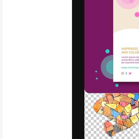
La piattaforma c
migliori lavori. 
creativi, impres
Italiano
Copyright © 2010