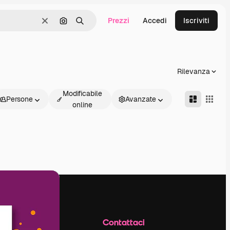
Prezzi
Accedi
Iscriviti
Cancella
Cerca per immagine
Ricerca
Rilevanza
Modificabile
Persone
Avanzate
online
Azienda
Contattaci