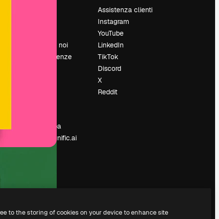
Prezzi
Assistenza clienti
Chi siamo
Instagram
Recensioni
YouTube
Lavora con noi
LinkedIn
Cerca tendenze
TikTok
Blog
Discord
Eventi
X
Slidesgo
Reddit
e
Vendi i tuoi
contenuti
Sala stampa
Cerchi magnific.ai
ree to the storing of cookies on your device to enhance site