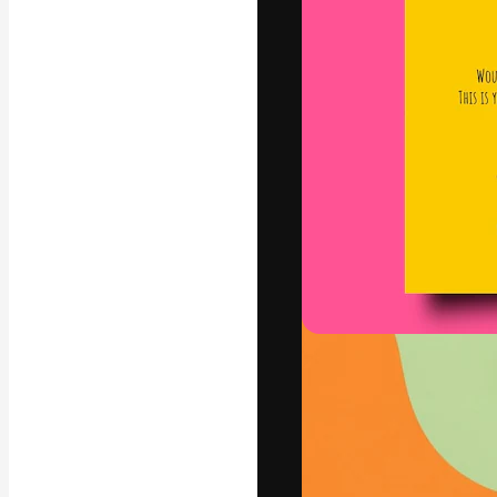
La piattaforma c
migliori lavori. 
creativi, impres
Italiano
Copyright © 2010