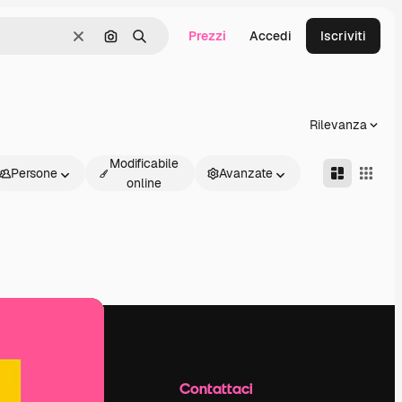
Prezzi
Accedi
Iscriviti
Cancella
Cerca per immagine
Ricerca
Rilevanza
Modificabile
Persone
Avanzate
online
Azienda
Contattaci