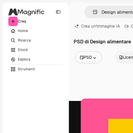
Crea
Crea un'immagine IA
C
Home
Ricerca
PSD di Design alimentare
Stock
PSD
Lice
Esplora
Tutte le immagini
Strumenti
Vettori
Illustrazioni
Foto
PSD
Modelli
Mockup
Video
Clip video
Motion graphic
Modelli di video
Icone
Modelli 3D
Font