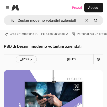
Magnific
Prezzi
Accedi
Close menu
Cancella
Cerca 
Crea un'immagine IA
Crea un video IA
Personalizza un proge
PSD di Design moderno volantini aziendali
PSD
Filtri