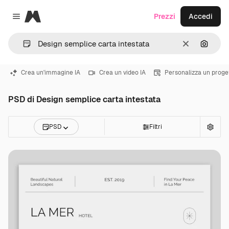
Magnific
Prezzi
Accedi
Close menu
Cancella
Cerca 
Crea un'immagine IA
Crea un video IA
Personalizza un proge
PSD di Design semplice carta intestata
PSD
Filtri