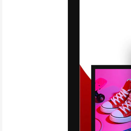
La piattaforma c
migliori lavori. 
creativi, impres
Italiano
Copyright © 2010