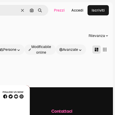
Prezzi
Accedi
Iscriviti
Cancella
Cerca per immagine
Ricerca
Rilevanza
Modificabile
Persone
Avanzate
online
Azienda
Contattaci