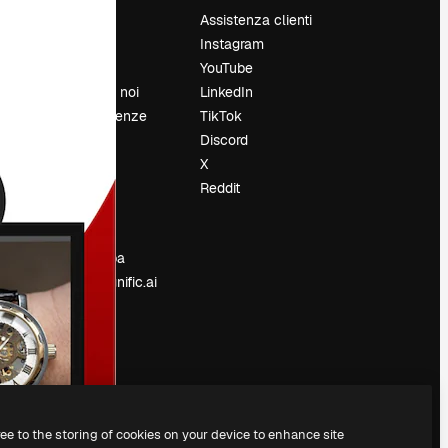
Prezzi
Assistenza clienti
Chi siamo
Instagram
Recensioni
YouTube
Lavora con noi
LinkedIn
Cerca tendenze
TikTok
Blog
Discord
Eventi
X
Slidesgo
Reddit
e
Vendi i tuoi
contenuti
Sala stampa
Cerchi magnific.ai
ree to the storing of cookies on your device to enhance site