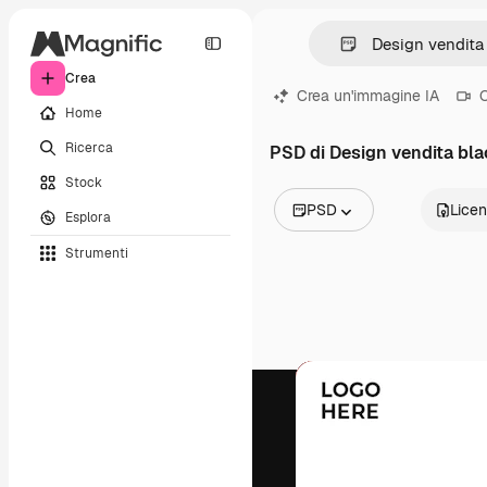
Crea
Crea un'immagine IA
C
Home
Ricerca
PSD di Design vendita bla
Stock
PSD
Lice
Esplora
Tutte le immagini
Strumenti
Vettori
Illustrazioni
Foto
PSD
Modelli
Mockup
Video
Clip video
Motion graphic
Modelli di video
Icone
Modelli 3D
Font