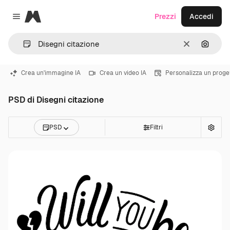
Magnific
Prezzi
Accedi
Close menu
Cancella
Cerca 
Crea un'immagine IA
Crea un video IA
Personalizza un proge
PSD di Disegni citazione
PSD
Filtri