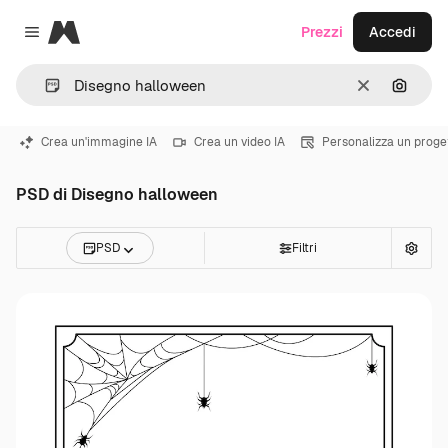
Magnific
Prezzi
Accedi
Close menu
Cancella
Cerca 
Crea un'immagine IA
Crea un video IA
Personalizza un proge
PSD di Disegno halloween
PSD
Filtri