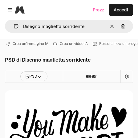
Magnific
Prezzi
Accedi
Close menu
Cancella
Cerca 
Crea un'immagine IA
Crea un video IA
Personalizza un proge
PSD di Disegno maglietta sorridente
PSD
Filtri