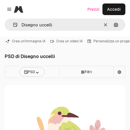
Magnific
Prezzi
Accedi
Close menu
Cancella
Cerca 
Crea un'immagine IA
Crea un video IA
Personalizza un proge
PSD di Disegno uccelli
PSD
Filtri