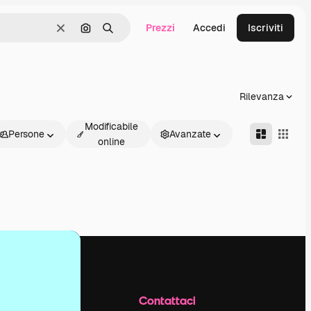
Prezzi
Accedi
Iscriviti
Cancella
Cerca per immagine
Ricerca
Rilevanza
Modificabile
Persone
Avanzate
online
Azienda
Contattaci