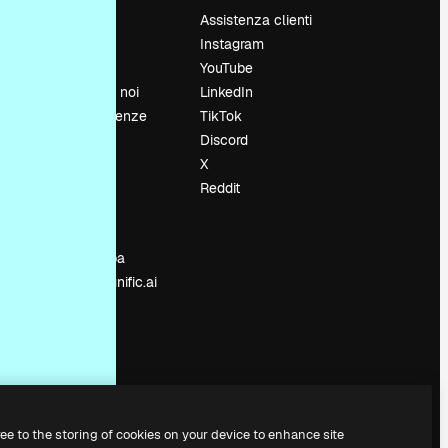
Prezzi
Assistenza clienti
Chi siamo
Instagram
Recensioni
YouTube
Lavora con noi
LinkedIn
Cerca tendenze
TikTok
Blog
Discord
Eventi
X
Slidesgo
Reddit
e
Vendi i tuoi
contenuti
Sala stampa
Cerchi magnific.ai
ree to the storing of cookies on your device to enhance site