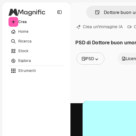
Crea
Crea un'immagine IA
C
Home
Ricerca
PSD di Dottore buon umo
Stock
PSD
Lice
Esplora
Tutte le immagini
Strumenti
Vettori
Illustrazioni
Foto
PSD
Modelli
Mockup
Video
Clip video
Motion graphic
Modelli di video
Icone
Modelli 3D
Font