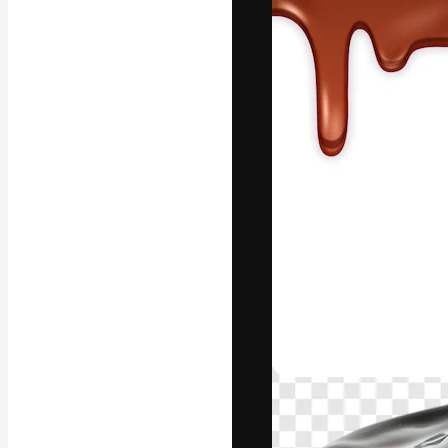
La piattaforma c
migliori lavori. 
creativi, impres
Italiano
Copyright © 2010