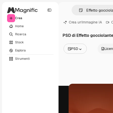
Crea
Crea un'immagine IA
C
Home
Ricerca
PSD di Effetto gocciolant
Stock
PSD
Lice
Esplora
Tutte le immagini
Strumenti
Vettori
Illustrazioni
Foto
PSD
Modelli
Mockup
Video
Clip video
Motion graphic
Modelli di video
Icone
Modelli 3D
Font