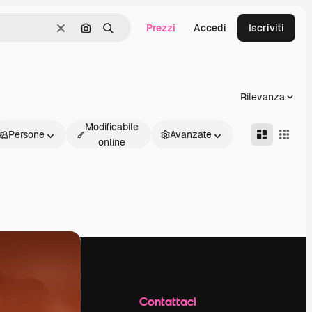
Prezzi
Accedi
Iscriviti
Cancella
Cerca per immagine
Ricerca
Rilevanza
Modificabile
Persone
Avanzate
online
Azienda
Contattaci