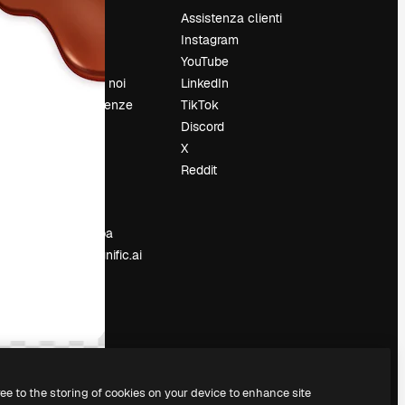
Prezzi
Assistenza clienti
Chi siamo
Instagram
Recensioni
YouTube
Lavora con noi
LinkedIn
Cerca tendenze
TikTok
Blog
Discord
Eventi
X
Slidesgo
Reddit
e
Vendi i tuoi
contenuti
Sala stampa
Cerchi magnific.ai
ree to the storing of cookies on your device to enhance site