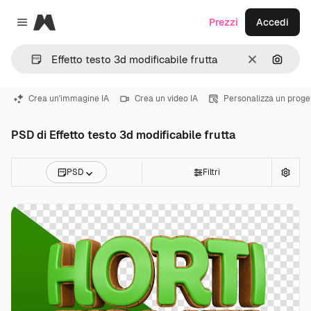
Magnific
Prezzi
Accedi
Close menu
Cancella
Cerca 
Crea un'immagine IA
Crea un video IA
Personalizza un proge
PSD di Effetto testo 3d modificabile frutta
PSD
Filtri