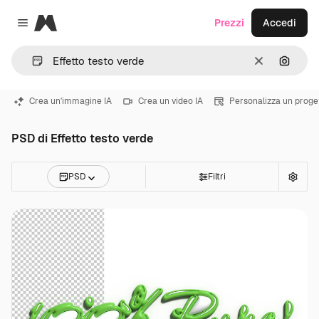
Magnific
Prezzi
Accedi
Close menu
Cancella
Cerca 
Crea un'immagine IA
Crea un video IA
Personalizza un proge
PSD di Effetto testo verde
PSD
Filtri