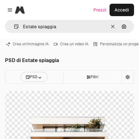
Magnific
Prezzi
Accedi
Close menu
Cancella
Cerca 
Crea un'immagine IA
Crea un video IA
Personalizza un proge
PSD di Estate spiaggia
PSD
Filtri