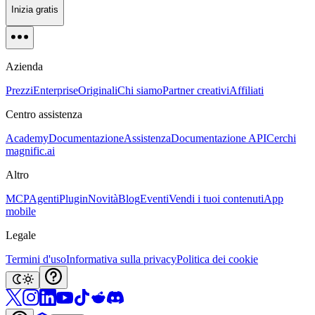
Inizia gratis
Azienda
Prezzi
Enterprise
Originali
Chi siamo
Partner creativi
Affiliati
Centro assistenza
Academy
Documentazione
Assistenza
Documentazione API
Cerchi
magnific.ai
Altro
MCP
Agenti
Plugin
Novità
Blog
Eventi
Vendi i tuoi contenuti
App
mobile
Legale
Termini d'uso
Informativa sulla privacy
Politica dei cookie