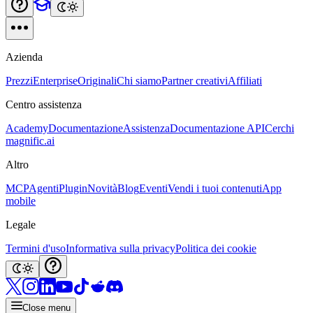
Azienda
Prezzi
Enterprise
Originali
Chi siamo
Partner creativi
Affiliati
Centro assistenza
Academy
Documentazione
Assistenza
Documentazione API
Cerchi
magnific.ai
Altro
MCP
Agenti
Plugin
Novità
Blog
Eventi
Vendi i tuoi contenuti
App
mobile
Legale
Termini d'uso
Informativa sulla privacy
Politica dei cookie
Close menu