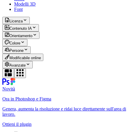
Modelli 3D
Font
Licenza
Contenuto IA
Orientamento
Colore
Persone
Modificabile online
Avanzate
Novità
Ora in Photoshop e Figma
Genera, aumenta la risoluzione e ridai luce direttamente sull'area di
lavoro.
Ottieni il plugin