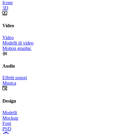
Icone
3D
Video
Video
Modelli di video
Motion graphic
Audio
Effetti sonori
Musica
Design
Modelli
Mockup
Font
PSD