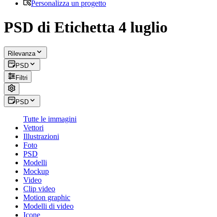
Personalizza un progetto
PSD di Etichetta 4 luglio
Rilevanza
PSD
Filtri
PSD
Tutte le immagini
Vettori
Illustrazioni
Foto
PSD
Modelli
Mockup
Video
Clip video
Motion graphic
Modelli di video
Icone