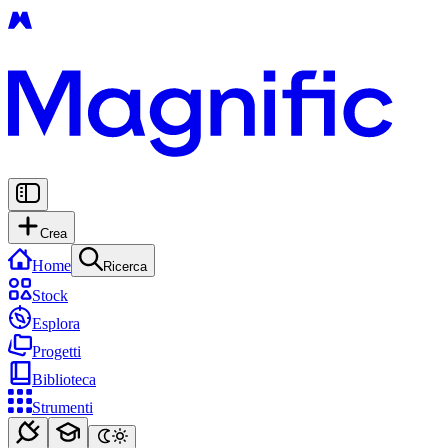
Crea
Home
Ricerca
Stock
Esplora
Progetti
Biblioteca
Strumenti