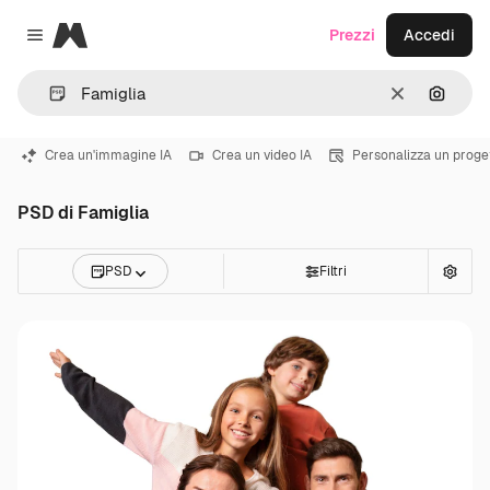
Magnific
Prezzi
Accedi
Close menu
Cancella
Cerca 
Crea un'immagine IA
Crea un video IA
Personalizza un proge
PSD di Famiglia
PSD
Filtri