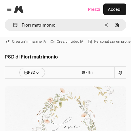
Magnific
Prezzi
Accedi
Close menu
Cancella
Cerca 
Crea un'immagine IA
Crea un video IA
Personalizza un proge
PSD di Fiori matrimonio
PSD
Filtri