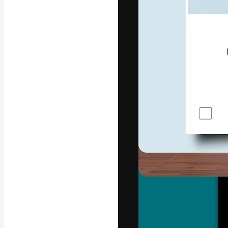
La piattaforma c
migliori lavori. 
creativi, impres
Italiano
Copyright © 2010