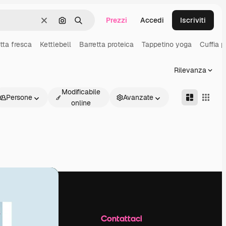
Prezzi
Accedi
Iscriviti
Cancella
Cerca per immagine
Ricerca
tta fresca
Kettlebell
Barretta proteica
Tappetino yoga
Cuffia p
Rilevanza
Modificabile
Persone
Avanzate
online
Azienda
Contattaci