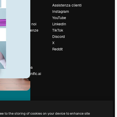
Prezzi
Assistenza clienti
Chi siamo
Instagram
Recensioni
YouTube
Lavora con noi
LinkedIn
Cerca tendenze
TikTok
Blog
Discord
Eventi
X
Slidesgo
Reddit
e
Vendi i tuoi
contenuti
Sala stampa
Cerchi magnific.ai
ree to the storing of cookies on your device to enhance site