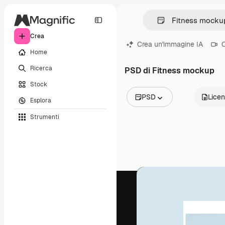
Crea
Crea un'immagine IA
C
Home
Ricerca
PSD di Fitness mockup
Stock
PSD
Lice
Esplora
Tutte le immagini
Strumenti
Vettori
Illustrazioni
Foto
PSD
Modelli
Mockup
Video
Clip video
Motion graphic
Modelli di video
Icone
Modelli 3D
Font