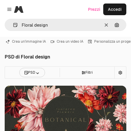
Magnific
Prezzi
Accedi
Close menu
Cancella
Cerca 
Crea un'immagine IA
Crea un video IA
Personalizza un proge
PSD di Floral design
PSD
Filtri