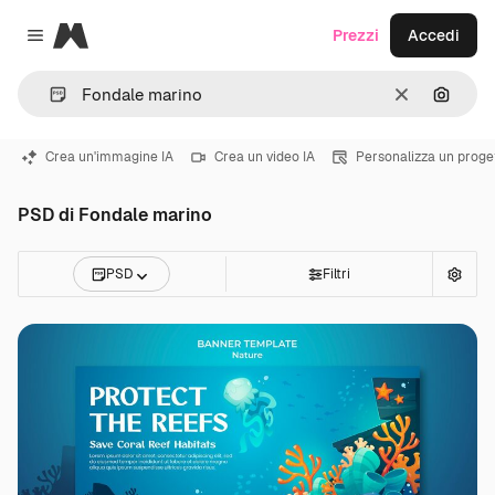
Magnific
Prezzi
Accedi
Close menu
Cancella
Cerca 
Crea un'immagine IA
Crea un video IA
Personalizza un proge
PSD di Fondale marino
PSD
Filtri