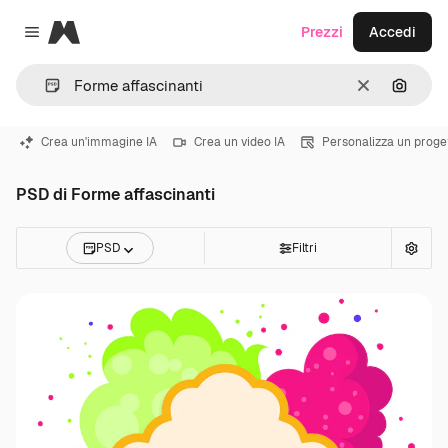
Magnific
Prezzi
Accedi
Close menu
Cancella
Cerca 
Crea un'immagine IA
Crea un video IA
Personalizza un proge
PSD di Forme affascinanti
PSD
Filtri