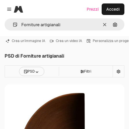
Magnific
Prezzi
Accedi
Close menu
Cancella
Cerca 
Crea un'immagine IA
Crea un video IA
Personalizza un proge
PSD di Forniture artigianali
PSD
Filtri