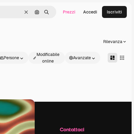
Prezzi
Accedi
Iscriviti
Cancella
Cerca per immagine
Ricerca
Rilevanza
Modificabile
Persone
Avanzate
online
Azienda
Contattaci