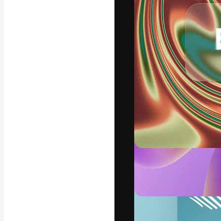
La piattaforma c
migliori lavori. 
creativi, impres
Italiano
Copyright © 2010