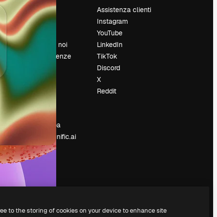
Prezzi
Assistenza clienti
Chi siamo
Instagram
Recensioni
YouTube
Lavora con noi
LinkedIn
Cerca tendenze
TikTok
Blog
Discord
Eventi
X
Slidesgo
Reddit
e
Vendi i tuoi
contenuti
Sala stampa
Cerchi magnific.ai
ree to the storing of cookies on your device to enhance site