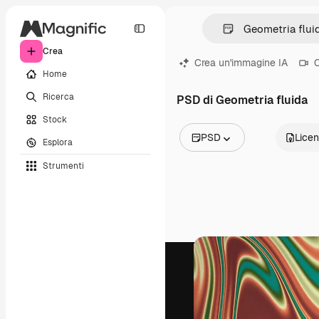
Crea
Crea un'immagine IA
C
Home
Ricerca
PSD di Geometria fluida
Stock
PSD
Lice
Esplora
Tutte le immagini
Strumenti
Vettori
Illustrazioni
Foto
PSD
Modelli
Mockup
Video
Clip video
Motion graphic
Modelli di video
Icone
Modelli 3D
Font