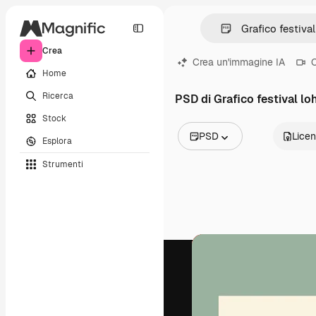
Crea
Crea un'immagine IA
C
Home
Ricerca
PSD di Grafico festival loh
Stock
PSD
Lice
Esplora
Tutte le immagini
Strumenti
Vettori
Illustrazioni
Foto
PSD
Modelli
Mockup
Video
Clip video
Motion graphic
Modelli di video
Icone
Modelli 3D
Font