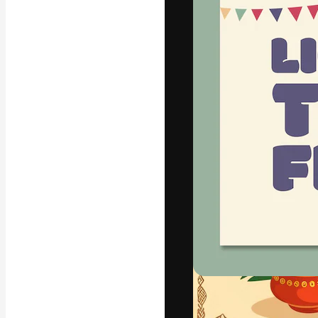
La piattaforma c
migliori lavori. 
creativi, impres
Italiano
Copyright © 2010