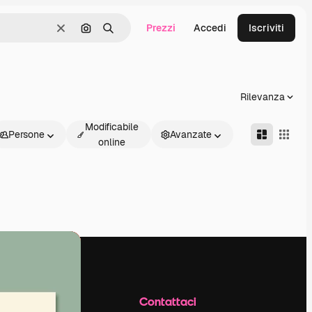
Prezzi
Accedi
Iscriviti
Cancella
Cerca per immagine
Ricerca
Rilevanza
Modificabile
Persone
Avanzate
online
Azienda
Contattaci