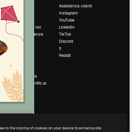
Prezzi
Assistenza clienti
Chi siamo
Instagram
Recensioni
YouTube
Lavora con noi
LinkedIn
Cerca tendenze
TikTok
Blog
Discord
Eventi
X
Slidesgo
Reddit
e
Vendi i tuoi
contenuti
Sala stampa
Cerchi magnific.ai
ree to the storing of cookies on your device to enhance site