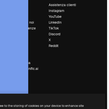
Prezzi
Assistenza clienti
Chi siamo
Instagram
Recensioni
YouTube
Lavora con noi
LinkedIn
Cerca tendenze
TikTok
Blog
Discord
Eventi
X
Slidesgo
Reddit
e
Vendi i tuoi
contenuti
Sala stampa
Cerchi magnific.ai
ree to the storing of cookies on your device to enhance site