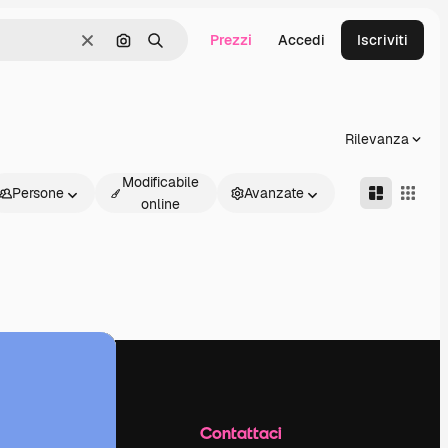
Prezzi
Accedi
Iscriviti
Cancella
Cerca per immagine
Ricerca
Rilevanza
Modificabile
Persone
Avanzate
online
Azienda
Contattaci