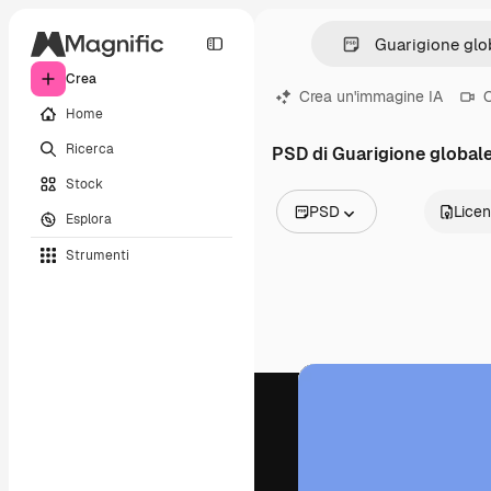
Crea
Crea un'immagine IA
C
Home
Ricerca
PSD di Guarigione global
Stock
PSD
Lice
Esplora
Tutte le immagini
Strumenti
Vettori
Illustrazioni
Foto
PSD
Modelli
Mockup
Video
Clip video
Motion graphic
Modelli di video
Icone
Modelli 3D
Font