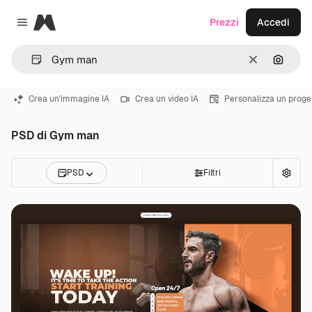
Magnific
Prezzi
Accedi
Close menu
Cancella
Cerca 
Crea un'immagine IA
Crea un video IA
Personalizza un proge
PSD di Gym man
PSD
Filtri