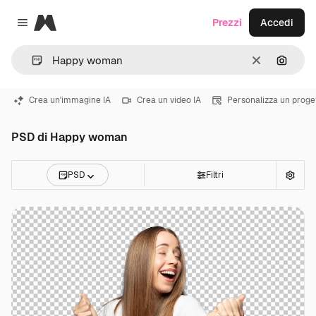
Magnific
Prezzi
Accedi
Close menu
Cancella
Cerca 
Crea un'immagine IA
Crea un video IA
Personalizza un proge
PSD di Happy woman
PSD
Filtri