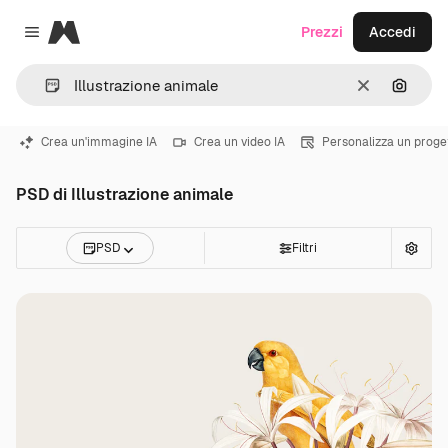
Magnific
Prezzi
Accedi
Close menu
Cancella
Cerca 
Crea un'immagine IA
Crea un video IA
Personalizza un proge
PSD di Illustrazione animale
PSD
Filtri