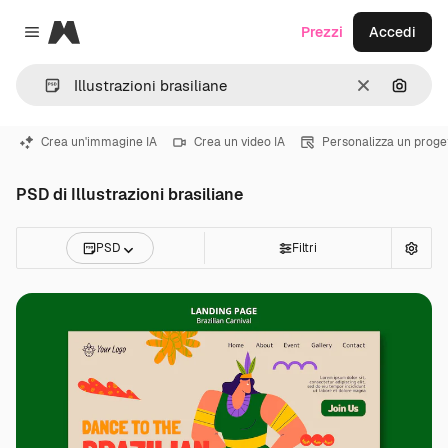
Magnific
Prezzi
Accedi
Close menu
Cancella
Cerca 
Crea un'immagine IA
Crea un video IA
Personalizza un proge
PSD di Illustrazioni brasiliane
PSD
Filtri