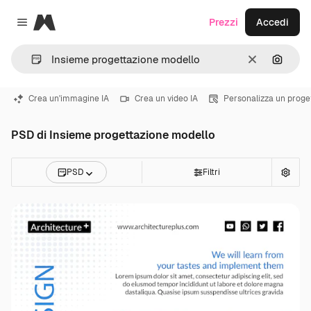
Magnific
Prezzi
Accedi
Close menu
Cancella
Cerca 
Crea un'immagine IA
Crea un video IA
Personalizza un proge
PSD di Insieme progettazione modello
PSD
Filtri