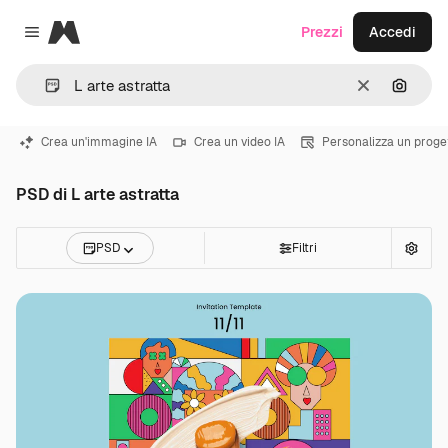
Magnific
Prezzi
Accedi
Close menu
Cancella
Cerca 
Crea un'immagine IA
Crea un video IA
Personalizza un proge
PSD di L arte astratta
PSD
Filtri