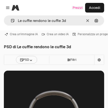
Magnific
Prezzi
Accedi
Close menu
Cancella
Cerca 
Crea un'immagine IA
Crea un video IA
Personalizza un proge
PSD di Le cuffie rendono le cuffie 3d
PSD
Filtri