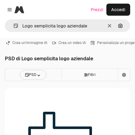
Magnific
Prezzi
Accedi
Close menu
Cancella
Cerca 
Crea un'immagine IA
Crea un video IA
Personalizza un proge
PSD di Logo semplicita logo aziendale
PSD
Filtri