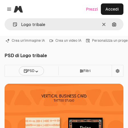
Magnific
Prezzi
Accedi
Close menu
Cancella
Cerca 
Crea un'immagine IA
Crea un video IA
Personalizza un proge
PSD di Logo tribale
PSD
Filtri