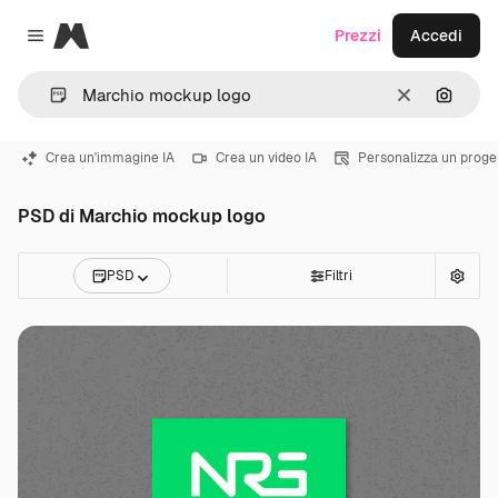
Magnific
Prezzi
Accedi
Close menu
Cancella
Cerca 
Crea un'immagine IA
Crea un video IA
Personalizza un proge
PSD di Marchio mockup logo
PSD
Filtri