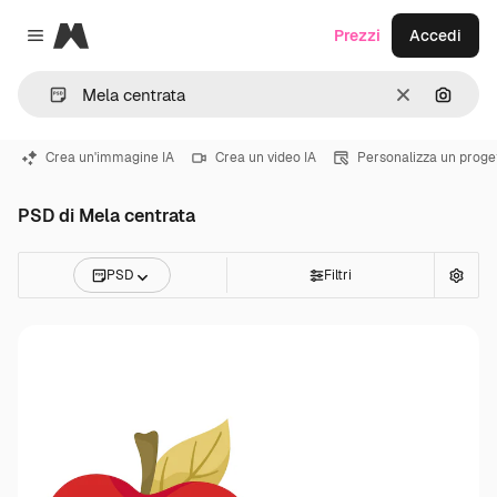
Magnific
Prezzi
Accedi
Close menu
Cancella
Cerca 
Crea un'immagine IA
Crea un video IA
Personalizza un proge
PSD di Mela centrata
PSD
Filtri